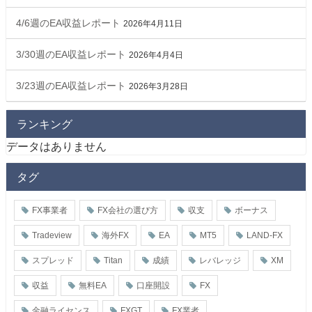
4/6週のEA収益レポート
2026年4月11日
3/30週のEA収益レポート
2026年4月4日
3/23週のEA収益レポート
2026年3月28日
ランキング
データはありません
タグ
FX事業者
FX会社の選び方
収支
ボーナス
Tradeview
海外FX
EA
MT5
LAND-FX
スプレッド
Titan
成績
レバレッジ
XM
収益
無料EA
口座開設
FX
金融ライセンス
FXGT
FX業者