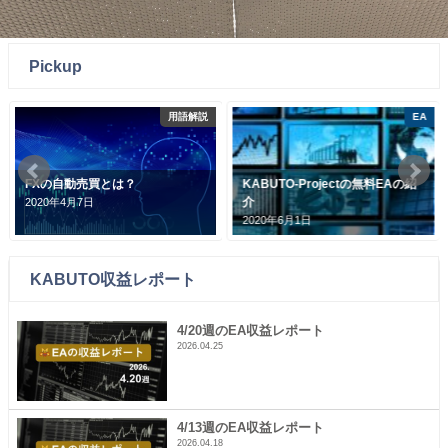
Pickup
用語解説
EA
FXの自動売買とは？
KABUTO-Projectの無料EAの紹
介
2020年4月7日
2020年6月1日
KABUTO収益レポート
4/20週のEA収益レポート
2026.04.25
4/13週のEA収益レポート
2026.04.18