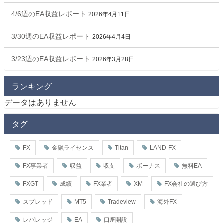
4/6週のEA収益レポート
2026年4月11日
3/30週のEA収益レポート
2026年4月4日
3/23週のEA収益レポート
2026年3月28日
ランキング
データはありません
タグ
FX
金融ライセンス
Titan
LAND-FX
FX事業者
収益
収支
ボーナス
無料EA
FXGT
成績
FX業者
XM
FX会社の選び方
スプレッド
MT5
Tradeview
海外FX
レバレッジ
EA
口座開設