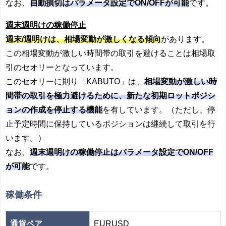
なお、
自動損切はパラメータ設定でON/OFFが可能
です。
週末週明けの稼働停止
週末/週明けは、
相場変動が激しくなる傾向
があります。
この相場変動が激しい時間帯の取引を避けることは相場取
引のセオリーとなっています。
このセオリーに則り「KABUTO」は、
相場変動が激しい時
間帯の取引を極力避けるために、新たな初期ロットポジシ
ョンの作成を停止する機能
を有しています。（ただし、停
止予定時間に保持しているポジションは継続して取引を行
います。）
なお、
週末週明けの稼働停止はパラメータ設定でON/OFF
が可能
です。
稼働条件
通貨ペア
EURUSD