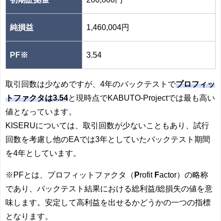
純損益
1,460,004円
PF※
3.54
取引回数は少なめですが、4年のバックテストで
プロフィッ
トファクタは3.54
と現時点でKABUTO-Projectでは最も高い
値となっています。
KISERUについては、取引回数が少ないこともあり、試行
回数を考慮し他のEAでは3年としていたバックテスト期間
を4年としています。
※PFとは、プロフィットファクタ（
P
rofit
F
actor）の略称
であり、バックテスト結果における総利益/総損失の値を意
味します。安定して高利益を出せるかどうかの一つの指標
となります。