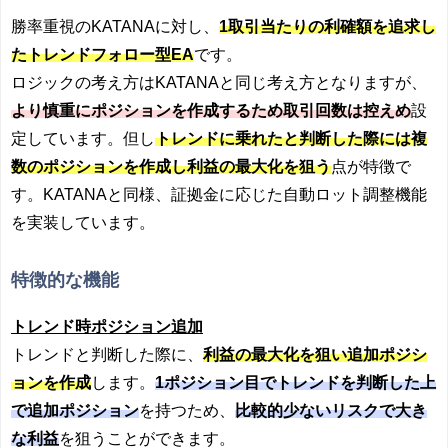
勝率重視のKATANAに対し、
1取引当たりの利確額を追求し
たトレンドフォロー型EA
です。
ロジックの考え方はKATANAと同じ考え方となりますが、
より慎重にポジションを作成するため取引回数は控えめ
設
定しています。但し
トレンドに乗れたと判断した際には複
数のポジションを作成し利益の最大化を狙う
点が特徴で
す。KATANAと同様、証拠金に応じた自動ロット調整機能
を実装しています。
特徴的な機能
トレンド時ポジション追加
トレンドと判断した際に、
利益の最大化を狙い追加ポジシ
ョンを作成
します。
1ポジション目でトレンドを判断した上
で追加ポジション
を持つため、
比較的少ないリスクで大き
な利益
を狙うことができます。