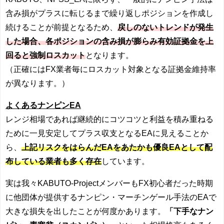
含み損がプラスに転じるまで繰り返しポジションを作成し
続けることが前提となるため、
戻しのないトレンドが発生
した場合、各ポジションの含み損が膨らみ有効証拠金を上
回ると強制ロスカット
となります。
（正確にはFX業者毎にロスカット対象となる証拠金維持率
が異なります。）
よくあるナンピンEA
レンジ相場であれば継続的にコツコツと利益を積み重ねる
ために一見安定してプラス収支となるEAに見えることか
ら、
上記リスクをはらんだEAをあたかも優良EAとして配
布している業者も多く存在
しています。
実は我々KABUTO-ProjectメンバーもFX初心者だった時期
に他団体が提供するナンピン・マーチンゲール手法のEAで
大きな損失を出したことが何度かあります。
「下手なナン