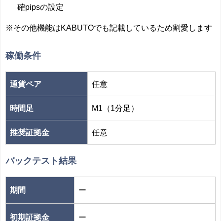
確pipsの設定
※その他機能はKABUTOでも記載しているため割愛します
稼働条件
通貨ペア
任意
時間足
M1（1分足）
推奨証拠金
任意
バックテスト結果
期間
ー
初期証拠金
ー