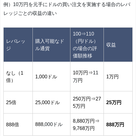
例）10万円を元手にドルの買い注文を実施する場合のレバ
レッジごとの収益の違い
100⇒110
レバレッ
購入可能なド
（円/ドル）
収益
ジ
ル通貨
の場合の評
価額推移
10万円⇒
11
なし（1
1,000ドル
1万円
倍）
万
円
250万円⇒27
25倍
25,000ドル
25万円
5万円
8,880万円⇒
888
,000ドル
888倍
888万円
9,768万円