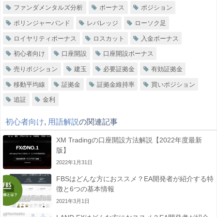
ファンダメンタルズ分析
ボーナス
ポジション
ボリンジャーバンド
レバレッジ
ローソク足
ロイヤリティボーナス
ロスカット
入金ボーナス
初心者向け
口座開設
口座開設ボーナス
売りポジション
建玉
必要証拠金
有効証拠金
移動平均線
証拠金
証拠金維持率
買いポジション
追証
金利
初心者向け
,
用語解説
の関連記事
XM Tradingの口座開設方法解説【2022年度最新
版】
2022年1月31日
FBSはどんな方におススメ？EA開発者が紹介する特
徴と6つの基本情報
2021年3月1日