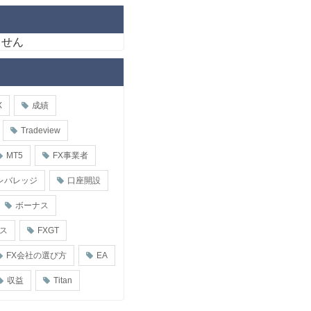
ません
X
成績
Tradeview
MT5
FX事業者
レバレッジ
口座開設
ボーナス
ス
FXGT
FX会社の選び方
EA
収益
Titan