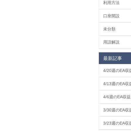
機能リリ
利用方法
ース
口座開設
未分類
用語解説
最新記事
4/20週のEA
4/13週のEA
4/6週のEA収
3/30週のEA
3/23週のEA