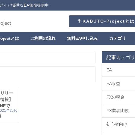
ディア/優秀なEA無償提供中
KABUTO-Projectとは
rojectとは
ご利用の流れ
無料EA申し込み
カテゴリ
記事カテゴ
EA
EA収益
【リリー
FXの税金
ス情報】
INEでEA
FX業者比較
2021年2月6
の注文・
日
決済情報
初心者向け
を通知！
INE通知