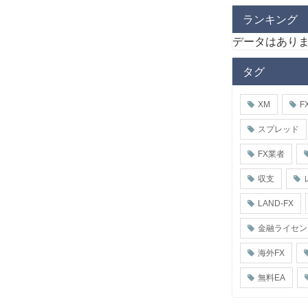
ランキング
データはあり
タグ
XM
F
スプレッド
FX業者
収支
LAND-FX
金融ライセン
海外FX
無料EA