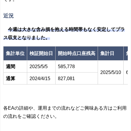
近況
今週は大きな含み損を抱える時間帯もなく安定してプラ
ス収支となりました。
集計単位
検証開始日
開始時点口座残高
集計日
集
週間
2025/5/5
585,778
2025/5/10
60
通算
2024/4/15
827,081
各EAの詳細や、運用までの流れなどご興味ある方はご利用
の流れをご確認ください。