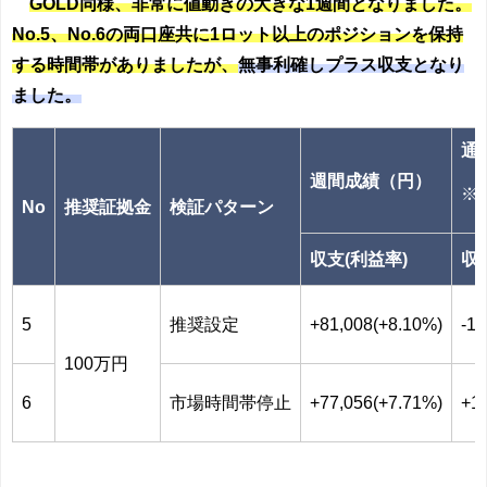
GOLD同様、非常に値動きの大きな1週間となりました。
No.5、No.6の両口座共に1ロット以上のポジションを保持
する時間帯がありましたが、
無事利確しプラス収支となり
ました。
通
週間成績（円）
※2
No
推奨証拠金
検証パターン
収支(利益率)
収
5
推奨設定
+81,008(+8.10%)
-1,
100万円
6
市場時間帯停止
+77,056(+7.71%)
+1