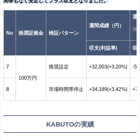
間帯もなく安定してプラス収支となりました。
通
週間成績（円）
※2
No
推奨証拠金
検証パターン
収支(利益率)
収
7
推奨設定
+32,003(+3.20%)
-54
100万円
8
市場時間帯停止
+34,189(+3.42%)
+7
KABUTOの実績