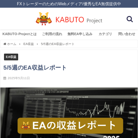
FXトレーダーのためのWebメディア/優秀なEA無償提供中
KABUTO-Projectとは
ご利用の流れ
無料EA申し込み
カテゴリ
問い合わせ
ホーム
EA収益
5/5週のEA収益レポート
EA収益
5/5週のEA収益レポート
2025年5月11日