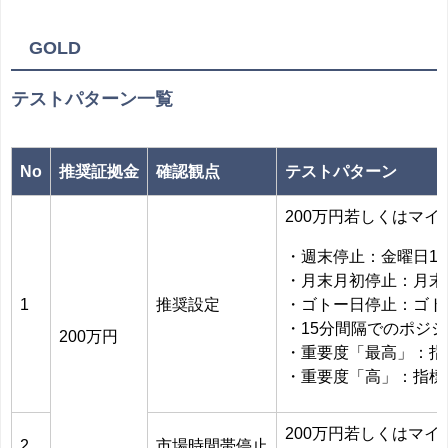
GOLD
テストパターン一覧
No
推奨証拠金
確認観点
テストパターン
200万円若しくはマ
・週末停止：金曜日15:0
・月末月初停止：月末営業
1
推奨設定
・ゴトー日停止：ゴトー
・15分間隔でのポジ
200万円
・重要度「最高」：指標
・重要度「高」：指標前
200万円若しくはマ
2
市場時間帯停止