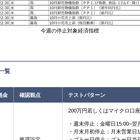
今週の停止対象経済指標
一覧
拠金
確認観点
テストパターン
200万円若しくはマイクロ口
・週末停止：金曜日15:00~翌月
・月末月初停止：月末営業日15:
推奨設定
・ゴトー日停止：ゴトー日当日1