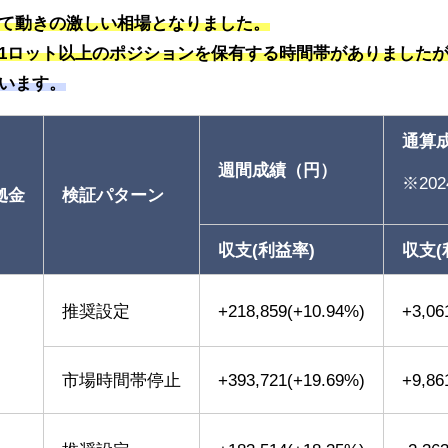
て動きの激しい相場となりました。
1ロット以上のポジションを保有する時間帯がありました
います。
通算
週間成績（円）
※202
拠金
検証パターン
収支(利益率)
収支(
推奨設定
+218,859(+10.94%)
+3,06
円
市場時間帯停止
+393,721(+19.69%)
+9,86