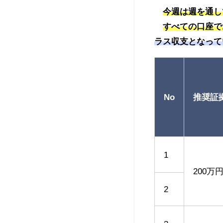
今週は週を通し
すべての口座で
ラス収支となって
No
推奨証
1
200万
2