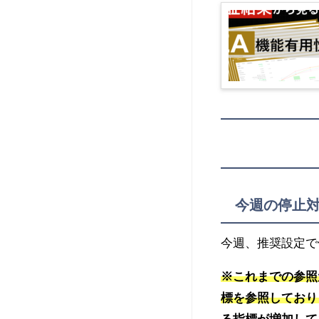
今週の停止
今週、推奨設定で
※これまでの参照
標を参照しており
る指標が増加して