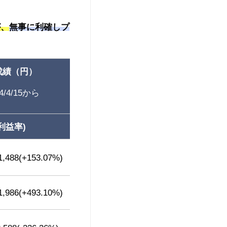
が、
無事に利確しプ
成績（円）
4/4/15から
備考
利益率)
1,488(+153.07%)
2023/5/8-2024/4/15の通算は約+240
2023/5/8-2024/4/15の通算は約+500
1,986(+493.10%)