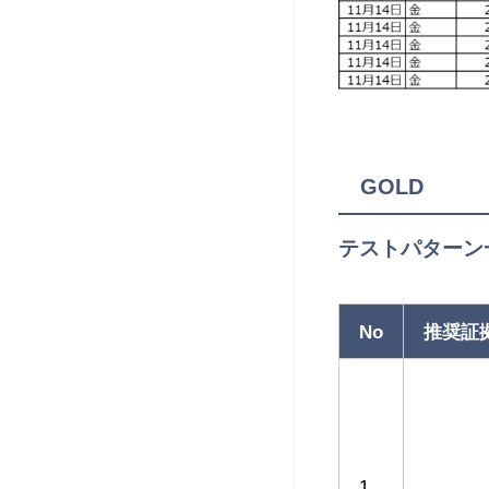
GOLD
テストパターン
No
推奨証
1