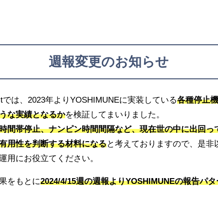
週報変更のお知らせ
ectでは、2023年よりYOSHIMUNEに実装している
各種停止
うな実績となるか
を検証してまいりました。
時間帯停止、ナンピン時間間隔など、現在世の中に出回って
有用性を判断する材料になる
と考えておりますので、是非
運用にお役立てください。
果をもとに
2024/4/15週の週報よりYOSHIMUNEの報告