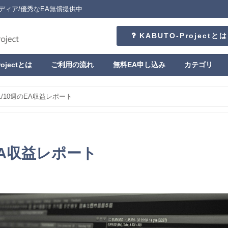
ディア/優秀なEA無償提供中
KABUTO-Projectとは
rojectとは
ご利用の流れ
無料EA申し込み
カテゴリ
1/10週のEA収益レポート
のEA収益レポート