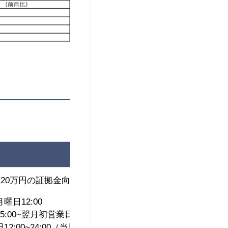
座20万円の証拠金向けの推奨設定口座です。停止設定は以下
曜日12:00
00~翌月初営業日12:00
2:00~24:00（当日が非稼働日の場合は直前の稼働日）