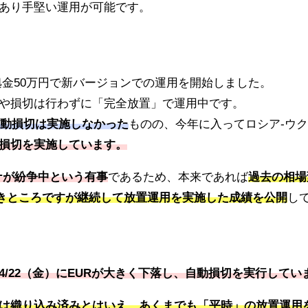
あり手堅い運用が可能です。
より証拠金50万円で新バージョンでの運用を開始しました。
や損切は行わずに「完全放置」で運用中です。
も自動損切は実施しなかった
ものの、今年に入ってロシア-ウ
損切を実施しています。
ナが紛争中という有事
であるため、本来であれば
過去の相場
き
ところですが継続して放置運用を実施した成績を公開
し
4/22（金）にEURが大きく下落し、自動損切を実行してい
は織り込み済みとはいえ、あくまでも「平時」の放置運用