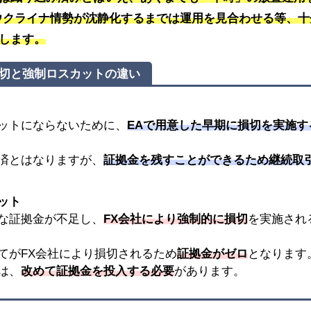
ウクライナ情勢が沈静化するまでは運用を見合わせる等、十
します。
切と強制ロスカットの違い
ットにならないために、
EAで用意した
早期に損切を実施す
済とはなりますが、
証拠金を残すことができるため継続取
ット
な証拠金が不足し、
FX会社により強制的に損切
を実施され
てがFX会社により損切されるため
証拠金がゼロ
となります
は、
改めて証拠金を投入する必要
があります。