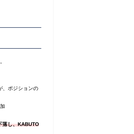
た。
が、ポジションの
追加
落し、KABUTO