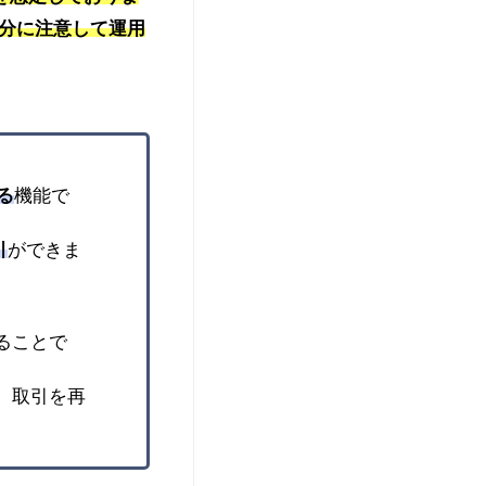
分に注意して運用
る
機能で
引
ができま
ることで
。取引を再