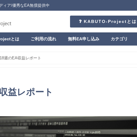
ディア/優秀なEA無償提供中
KABUTO-Projectとは
rojectとは
ご利用の流れ
無料EA申し込み
カテゴリ
/18週のEA収益レポート
EA収益レポート