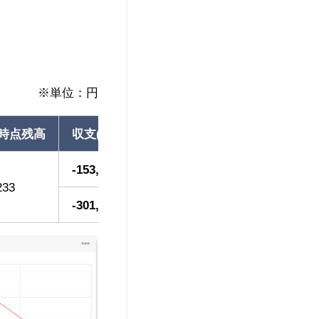
※単位：円
時点残高
収支(利益率)
-153,288(-43.61%)
233
-301,767(-60.35%)