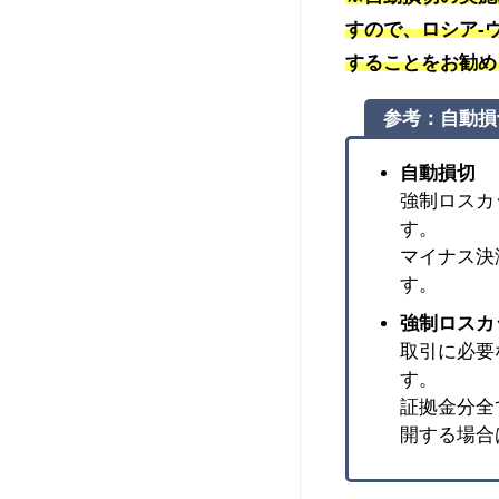
すので、ロシア-
することをお勧め
参考：自動損
自動損切
強制ロスカ
す。
マイナス決
す。
強制ロスカ
取引に必要
す。
証拠金分全
開する場合