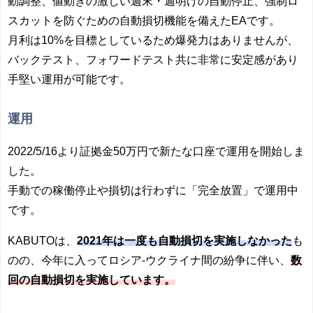
動調整、値動きの激しい週末・週明けの自動停止、強制ロ
スカットを防ぐための自動損切機能を備えたEAです。
月利は10%を目標としているため爆発力はありませんが、
バックテスト、フォワードテスト共に非常に安定感があり
手堅い運用が可能です。
運用
2022/5/16より証拠金50万円で新たな口座で運用を開始しま
した。
手動での稼働停止や損切は行わずに「完全放置」で運用中
です。
KABUTOは、
2021年は一度も自動損切を
実施しなかった
も
のの、今年に入ってロシア-ウクライナ間の紛争に伴い、
数
回の自動損切を実施しています。