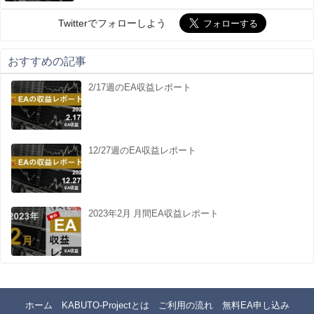
Twitterでフォローしよう
おすすめの記事
2/17週のEA収益レポート
EA収益
12/27週のEA収益レポート
EA収益
2023年2月 月間EA収益レポート
EA収益
ホーム
KABUTO-Projectとは
ご利用の流れ
無料EA申し込み