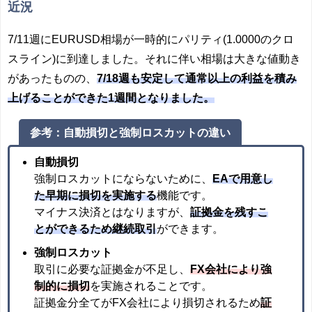
近況
7/11週にEURUSD相場が一時的にパリティ(1.0000のクロ
スライン)に到達しました。それに伴い相場は大きな値動き
があったものの、
7/18週も
安定して通常以上の利益を積み
上げることができた1週間となりました。
参考：自動損切と強制ロスカットの違い
自動損切
強制ロスカットにならないために、
EAで用意し
た
早期に損切を実施する
機能です。
マイナス決済とはなりますが、
証拠金を残すこ
とができるため継続取引
ができます。
強制ロスカット
取引に必要な証拠金が不足し、
FX会社により強
制的に損切
を実施されることです。
証拠金分全てがFX会社により損切されるため
証