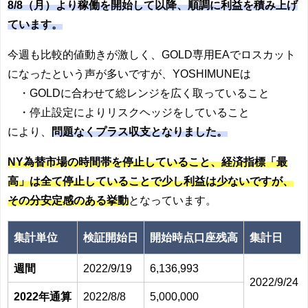
8/8（月）より稼働を開始して以降、順調に利益を積み上げ
ています。
今週も比較的値動きが激しく、GOLD専用EAでロスカット
になったという声が多いですが、YOSHIMUNEは
・GOLDに合わせて総レンジを広く取っていること
・停止設定によりリスクヘッジをしていること
により、
問題なくプラス収支となりました。
NY為替市場の時間帯を停止していること、経済指標「最
高」は全て停止していることで少し利益は少ないですが、
その分安定感のある挙動
となっています。
集計単位
検証開始日
開始時点口座残高
集計日
週間
2022/9/19
6,136,993
2022/9/24
2022年通算
2022/8/8
5,000,000