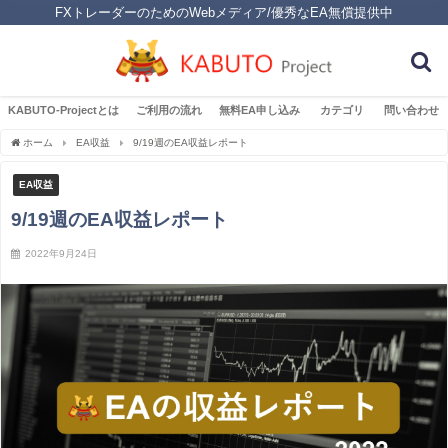
FXトレーダーのためのWebメディア/優秀なEA無償提供中
KABUTO-Projectとは
ご利用の流れ
無料EA申し込み
カテゴリ
問い合わせ
ホーム
EA収益
9/19週のEA収益レポート
EA収益
9/19週のEA収益レポート
2022年9月24日