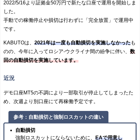
2022/5/16より証拠金50万円で新たな口座で運用を開始しま
した。
手動での稼働停止や損切は行わずに「完全放置」で運用中
です。
KABUTOは、
2021年は一度も自動損切を
実施しなかった
も
のの、今年に入ってロシア-ウクライナ間の紛争に伴い、
数
回の自動損切を実施しています。
近況
デモ口座MT5の不調により一部取引が停止してしまったた
め、次週より別口座にて再稼働予定です。
参考：自動損切と強制ロスカットの違い
自動損切
強制ロスカットにならないために、
EAで用意し