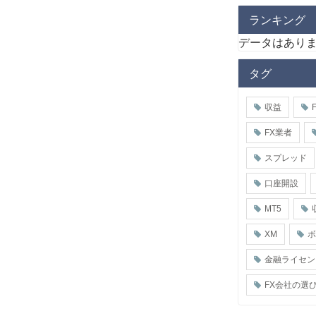
ランキング
データはあり
タグ
収益
FX業者
スプレッド
口座開設
MT5
XM
金融ライセン
FX会社の選