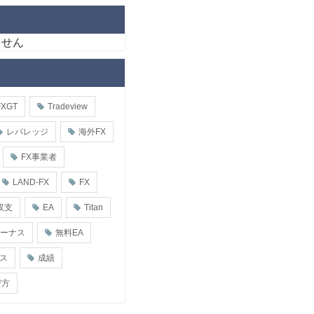
ません
FXGT
Tradeview
レバレッジ
海外FX
FX事業者
LAND-FX
FX
収支
EA
Titan
ボーナス
無料EA
ス
成績
び方