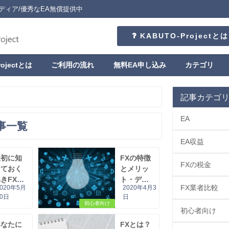
ディア/優秀なEA無償提供中
KABUTO-Projectとは
rojectとは
ご利用の流れ
無料EA申し込み
カテゴリ
記事カテゴ
EA
事一覧
EA収益
最初に知
FXの特徴
FXの税金
っておく
とメリッ
きFX基
ト・デメ
FX業者比較
2020年5月
2020年4月3
用語13
リット
30日
日
選
初心者向け
初心者向け
あなたに
FXとは？