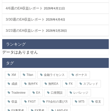
4/6週のEA収益レポート
2026年4月11日
3/30週のEA収益レポート
2026年4月4日
3/23週のEA収益レポート
2026年3月28日
ランキング
データはありません
タグ
XM
Titan
金融ライセンス
ボーナス
成績
海外FX
無料EA
FX
スプレッド
Tradeview
EA
口座開設
レバレッジ
収益
FXGT
FX会社の選び方
MT5
収支
FX事業者
FX業者
LAND-FX