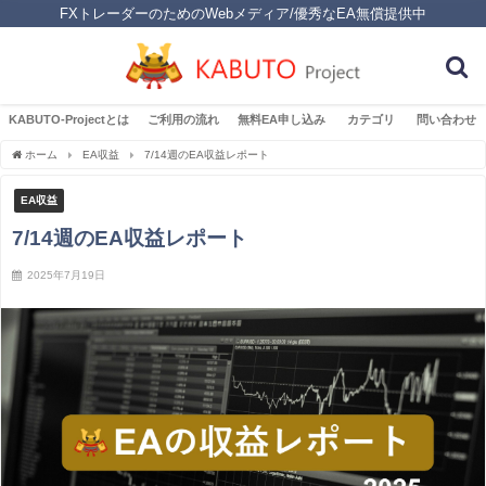
FXトレーダーのためのWebメディア/優秀なEA無償提供中
KABUTO-Projectとは
ご利用の流れ
無料EA申し込み
カテゴリ
問い合わせ
ホーム
EA収益
7/14週のEA収益レポート
EA収益
7/14週のEA収益レポート
2025年7月19日