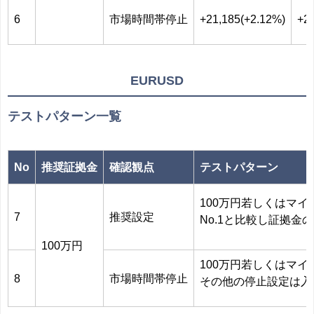
6
市場時間帯停止
+21,185(+2.12%)
+2
EURUSD
テストパターン一覧
No
推奨証拠金
確認観点
テストパターン
100万円若しくはマ
7
推奨設定
No.1と比較し証拠
100万円
100万円若しくはマ
8
市場時間帯停止
その他の停止設定は入