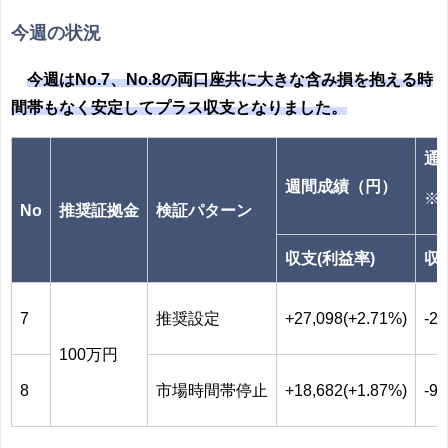
今週の状況
今週はNo.7、No.8の両口座共に大きな含み損を抱える時
間帯もなく安定してプラス収支となりました。
通
週間成績（円）
※2
No
推奨証拠金
検証パターン
収支(利益率)
収
7
推奨設定
+27,098(+2.71%)
-2,
100万円
8
市場時間帯停止
+18,682(+1.87%)
-96