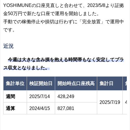
YOSHIMUNEの口座見直しと合わせて、2023/5/8より証拠
金50万円で新たな口座で運用を開始しました。
手動での稼働停止や損切は行わずに「完全放置」で運用中
です。
近況
今週は
大きな含み損を抱える時間帯もなく安定してプラ
ス収支となりました。
集計単位
検証開始日
開始時点口座残高
集計日
集
週間
2025/7/14
428,249
2025/7/19
44
通算
2024/4/15
827,081