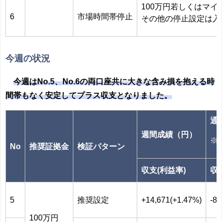
100万円若しくはマ
6
市場時間帯停止
その他の停止設定は入
今週の状況
今週はNo.5、No.6の両口座共に大きな含み損を抱える時
間帯もなく安定してプラス収支となりました。
通
週間成績（円）
※2
No
推奨証拠金
検証パターン
収支(利益率)
収
5
推奨設定
+14,671(+1.47%)
-88
100万円