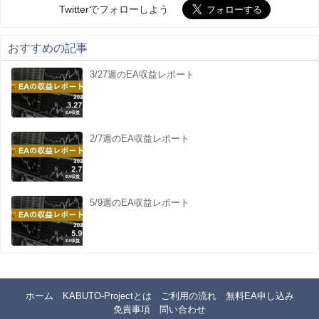
Twitterでフォローしよう
おすすめの記事
3/27週のEA収益レポート
EA収益
2/7週のEA収益レポート
EA収益
5/9週のEA収益レポート
EA収益
ホーム
KABUTO-Projectとは
ご利用の流れ
無料EA申し込み
免責事項
問い合わせ