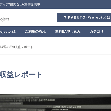
ディア/優秀なEA無償提供中
KABUTO-Projectとは
rojectとは
ご利用の流れ
無料EA申し込み
カテゴリ
/14週のEA収益レポート
EA収益レポート