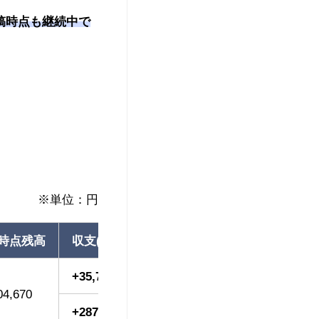
投稿時点も継続中で
※単位：円
時点残高
収支(利益率)
+35,740(+2.43%)
04,670
+287,552(+23.63%)