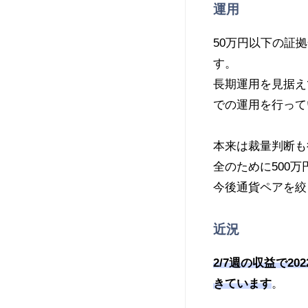
運用
50万円以下の証
す。
長期運用を見据えて
での運用を行って
本来は裁量判断も
全のために500
今後通貨ペアを絞
近況
2/7週の収益で
きています
。